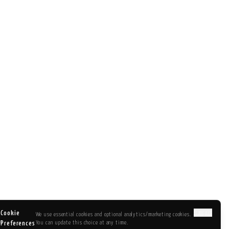
Français
Cookie
We use essential cookies and optional analytics/marketing cookies.
You can update this choice at any time.
Preferences