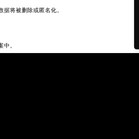
数据将被删除或匿名化。
案中。
储和处理。
。我们不会在没有适用法律依据的情况下，故意收集未