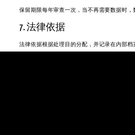
保留期限每年审查一次，当不再需要数据时，
7. 法律依据
法律依据根据处理目的分配，并记录在内部档
8. 国际传输
除非法律另有规定，数据将在声明的区域内存
9. 儿童/未成年人
除非明确说明，本服务不针对儿童/未成年人
10. 投诉与追索