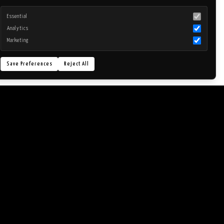
Essential
Analytics
Marketing
Save Preferences
Reject All
成年人的个人数据。