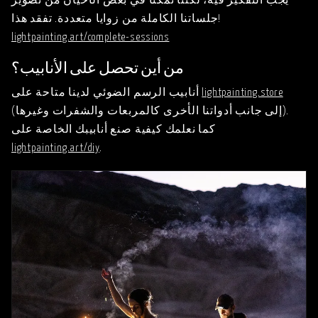
يجب التفكير فيه، لكننا تمكنا في بعض الأحيان من تصوير
جلساتنا الكاملة من زوايا متعددة. تفقد هذا!
lightpainting.art/complete-sessions
من أين تحصل على الأنابيب؟
lightpainting.store
أنابيب الرسم الضوئي لدينا متاحة على
(إلى جانب أدواتنا الأخرى كالمربعات والشفرات وغيرها).
كما نعلمك كيفية صنع أنابيبك الخاصة على
lightpainting.art/diy
.
ما الذي في حقيبة تصوير الرسم الضوئي الخاصة بي؟
إصدار 2024! EP239