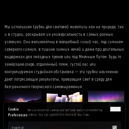
Мой минимальный список снаряжения и текущий рабочий
процесс - EP224
Мы используем трубки для световой живописи как на природе, так
и в студии, раскрывая их универсальность в самых разных
условиях. Они великолепны в волшебный синий час, под сиянием
северного сияния, в тишине зимних ночей и даже при длительных
выдержках для звёздных треков или под Млечным Путём. Будь то
замёрзшее озеро, отдалённый пляж, густой лес или
контролируемая студийная обстановка — эти трубки неизменно
дают потрясающие результаты, превращая свет в среду для
безграничного творческого самовыражения.
Français
Cookie
We use essential cookies and optional analytics/marketing
cookies. You can update this choice at any time.
Preferences
Essential