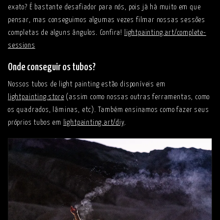
exato? É bastante desafiador para nós, pois já há muito em que
pensar, mas conseguimos algumas vezes filmar nossas sessões
completas de alguns ângulos. Confira!
lightpainting.art/complete-
sessions
Onde conseguir os tubos?
Nossos tubos de light painting estão disponíveis em
lightpainting.store
(assim como nossas outras ferramentas, como
os quadrados, lâminas, etc). Também ensinamos como fazer seus
próprios tubos em
lightpainting.art/diy
.
O que tem na minha bolsa de fotografia de light painting?
Edição 2024! EP239