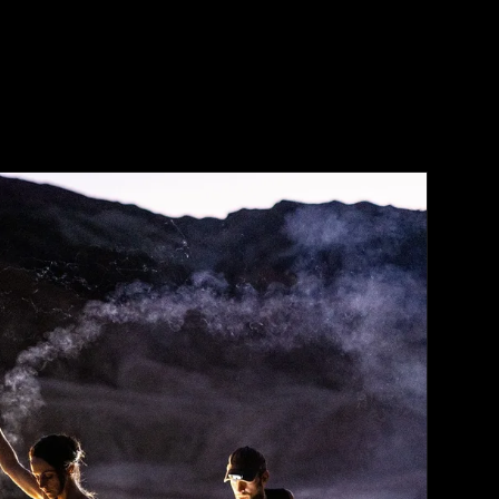
 mon sac de photographie light painting ? Édition
2024 ! EP239