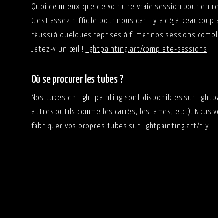
Quoi de mieux que de voir une vraie session pour en re
C'est assez difficile pour nous car il y a déjà beaucoup
réussi à quelques reprises à filmer nos sessions compl
Jetez-y un œil !
lightpainting.art/complete-sessions
Où se procurer les tubes ?
Nos tubes de light painting sont disponibles sur
lightp
autres outils comme les carrés, les lames, etc.). Nous
fabriquer vos propres tubes sur
lightpainting.art/diy
.
Ma liste de matériel minimum & mon flux de trava