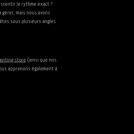
ssentir le rythme exact ?
 à gérer, mais nous avons
ètes sous plusieurs angles.
ainting.store
(ainsi que nos
 vous apprenons également à
il actuel - EP224